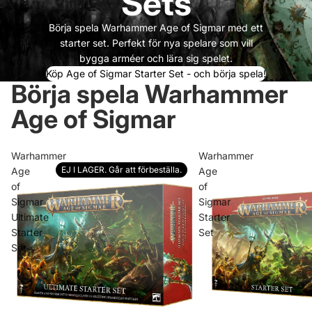
Sets
Börja spela Warhammer Age of Sigmar med ett
starter set. Perfekt för nya spelare som vill
bygga arméer och lära sig spelet.
Köp Age of Sigmar Starter Set - och börja spela!
Börja spela Warhammer
Age of Sigmar
Warhammer
Warhammer
EJ I LAGER. Går att förbeställa.
Age
Age
of
of
Sigmar
Sigmar
Ultimate
Starter
Starter
Set
Set