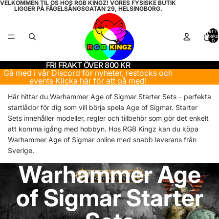
VELKOMMEN TIL OS HOS RGB KINGZ! VORES FYSISKE BUTIK
LIGGER PÅ FÅGELSÅNGSGATAN 29, HELSINGBORG.
Varer i a
indkøbsku
0
FRI FRAKT ÖVER 800 KR
Gå med i vår Discord för nyheter, restocks och
events
Klicka här för att gå med!
Här hittar du Warhammer Age of Sigmar Starter Sets – perfekta
startlådor för dig som vill börja spela Age of Sigmar. Starter
Sets innehåller modeller, regler och tillbehör som gör det enkelt
att komma igång med hobbyn. Hos RGB Kingz kan du köpa
Warhammer Age of Sigmar online med snabb leverans från
Sverige.
Warhammer Age
of Sigmar Starter