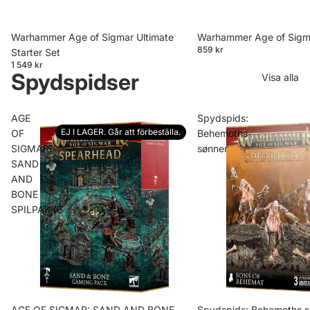
Warhammer Age of Sigmar Ultimate
Warhammer Age of Sigma
859 kr
Starter Set
1 549 kr
Spydspidser
Visa alla
AGE
Spydspids:
EJ I LAGER. Går att förbeställa.
OF
Behemoths
SIGMAR:
sønner
SAND
AND
BONE
SPILPAKKE
AGE OF SIGMAR: SAND AND BONE
Spydspids: Behemoths s