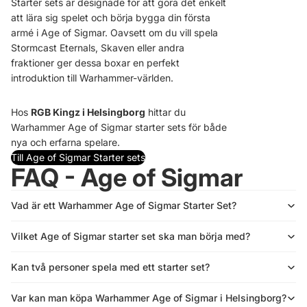
Starter sets är designade för att göra det enkelt
att lära sig spelet och börja bygga din första
armé i Age of Sigmar. Oavsett om du vill spela
Stormcast Eternals, Skaven eller andra
fraktioner ger dessa boxar en perfekt
introduktion till Warhammer-världen.
Hos
RGB Kingz i Helsingborg
hittar du
Warhammer Age of Sigmar starter sets för både
nya och erfarna spelare.
Till Age of Sigmar Starter sets
FAQ - Age of Sigmar
Vad är ett Warhammer Age of Sigmar Starter Set?
Refusionspolitik
Politik om beskyttelse af persondata
Vilket Age of Sigmar starter set ska man börja med?
Servicevilkår
Leveringspolitik
Kan två personer spela med ett starter set?
Kontaktinformation
Var kan man köpa Warhammer Age of Sigmar i Helsingborg?
Juridisk meddelelse