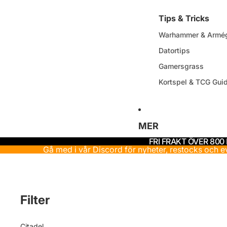
Tips & Tricks
Warhammer & Armég
Datortips
Gamersgrass
Kortspel & TCG Gui
MER
FRI FRAKT ÖVER 800
Gå med i vår Discord för nyheter, restocks och 
Filter
Citadel