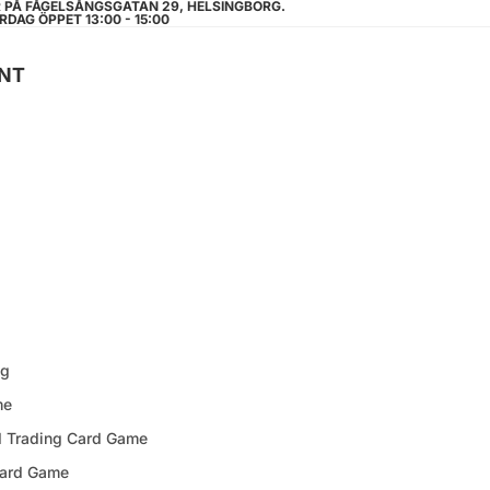
R PÅ FÅGELSÅNGSGATAN 29, HELSINGBORG.
RDAG ÖPPET 13:00 - 15:00
NT
ng
me
d Trading Card Game
Card Game