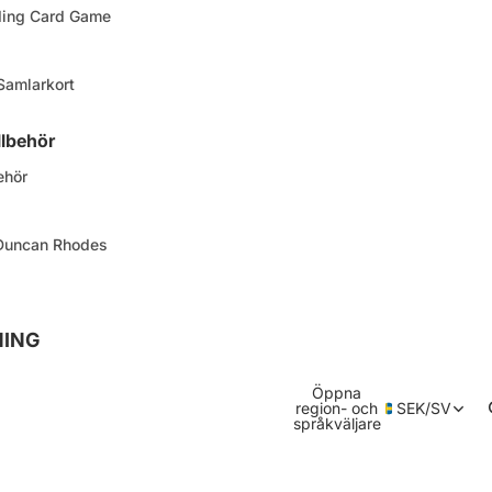
ding Card Game
 Samlarkort
llbehör
ehör
 Duncan Rhodes
NING
Öppna
region- och
SEK
/
SV
språkväljare