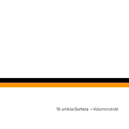
18 artiklar
Sortera
Kolumnrutnät