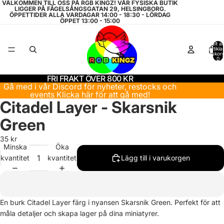
VÄLKOMMEN TILL OSS PÅ RGB KINGZ! VÅR FYSISKA BUTIK
LIGGER PÅ FÅGELSÅNGSGATAN 29, HELSINGBORG.
ÖPPETTIDER ALLA VARDAGAR 14:00 - 18:30 - LÖRDAG
ÖPPET 13:00 - 15:00
Totalt a
artiklar
varukor
0
FRI FRAKT ÖVER 800 KR
Gå med i vår Discord för nyheter, restocks och
events
Klicka här för att gå med!
Citadel Layer - Skarsnik
Green
35 kr
Minska
Öka
kvantitet
kvantitet
Lägg till i varukorgen
Återbetalningspolicy
En burk Citadel Layer färg i nyansen Skarsnik Green. Perfekt för att
Integritetspolicy
måla detaljer och skapa lager på dina miniatyrer.
Användarvillkor