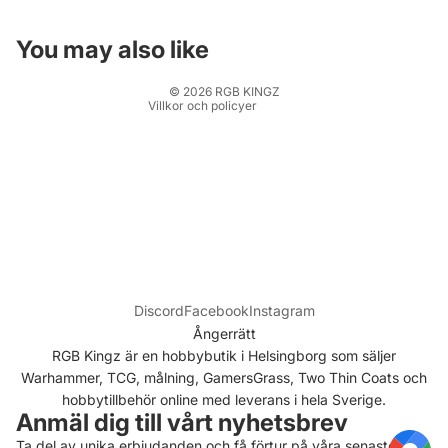
Fraktpolicy
Kontaktinformation
You may also like
Rättsligt meddelande
© 2026
RGB KINGZ
Villkor och policyer
Discord
Facebook
Instagram
Ångerrätt
RGB Kingz är en hobbybutik i Helsingborg som säljer
Warhammer, TCG, målning, GamersGrass, Two Thin Coats och
hobbytillbehör online med leverans i hela Sverige.
Anmäl dig till vårt nyhetsbrev
Ta del av unika erbjudanden och få förtur på våra senaste