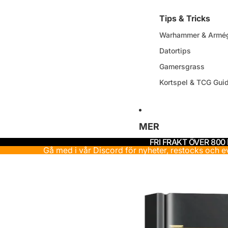
Tips & Tricks
Warhammer & Armég
Datortips
Gamersgrass
Kortspel & TCG Gui
MER
FRI FRAKT ÖVER 800
Gå med i vår Discord för nyheter, restocks och 