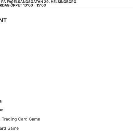
R PÅ FÅGELSÅNGSGATAN 29, HELSINGBORG.
RDAG ÖPPET 13:00 - 15:00
NT
ng
me
d Trading Card Game
Card Game