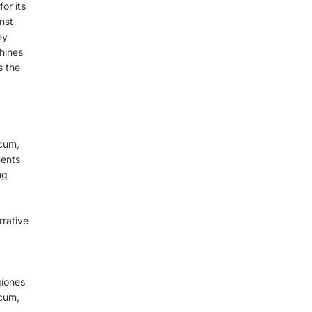
or its
nst
ey
chines
s the
cum,
ments
ng
rative
giones
cum,