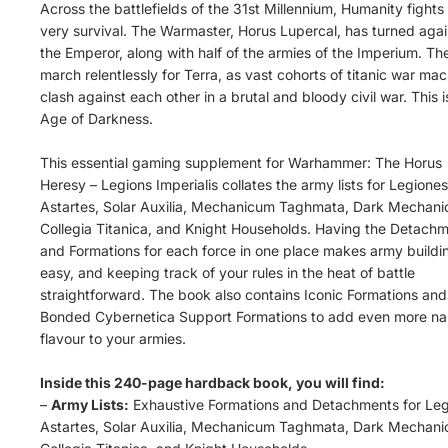
Across the battlefields of the 31st Millennium, Humanity fights f
very survival. The Warmaster, Horus Lupercal, has turned agai
the Emperor, along with half of the armies of the Imperium. Th
march relentlessly for Terra, as vast cohorts of titanic war ma
clash against each other in a brutal and bloody civil war. This i
Age of Darkness.
This essential gaming supplement for Warhammer: The Horus
Heresy – Legions Imperialis collates the army lists for Legiones
Astartes, Solar Auxilia, Mechanicum Taghmata, Dark Mechani
Collegia Titanica, and Knight Households. Having the Detach
and Formations for each force in one place makes army buildi
easy, and keeping track of your rules in the heat of battle
straightforward. The book also contains Iconic Formations and
Bonded Cybernetica Support Formations to add even more nar
flavour to your armies.
Inside this 240-page hardback book, you will find:
–
Army Lists:
Exhaustive Formations and Detachments for Le
Astartes, Solar Auxilia, Mechanicum Taghmata, Dark Mechani