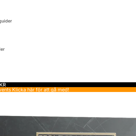
uider
der
 KR
events
Klicka här för att gå med!