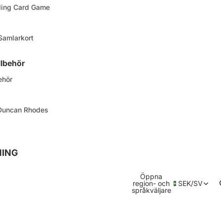
ding Card Game
 Samlarkort
llbehör
ehör
 Duncan Rhodes
NING
Öppna
region- och
SEK
/
SV
språkväljare