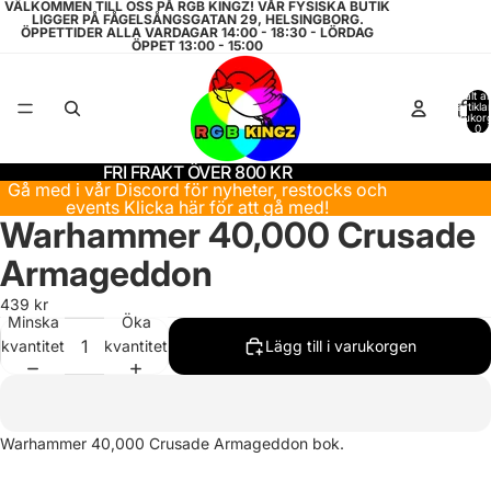
VÄLKOMMEN TILL OSS PÅ RGB KINGZ! VÅR FYSISKA BUTIK
LIGGER PÅ FÅGELSÅNGSGATAN 29, HELSINGBORG.
ÖPPETTIDER ALLA VARDAGAR 14:00 - 18:30 - LÖRDAG
ÖPPET 13:00 - 15:00
Totalt a
artiklar
varukor
0
FRI FRAKT ÖVER 800 KR
Gå med i vår Discord för nyheter, restocks och
events
Klicka här för att gå med!
Warhammer 40,000 Crusade
Armageddon
439 kr
Minska
Öka
kvantitet
kvantitet
Lägg till i varukorgen
Återbetalningspolicy
Integritetspolicy
Warhammer 40,000 Crusade Armageddon bok.
Användarvillkor
Fraktpolicy