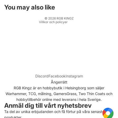
Kontaktinformation
You may also like
Rättsligt meddelande
© 2026
RGB KINGZ
Villkor och policyer
Discord
Facebook
Instagram
Ångerrätt
RGB Kingz är en hobbybutik i Helsingborg som säljer
Warhammer, TCG, målning, GamersGrass, Two Thin Coats och
hobbytillbehör online med leverans i hela Sverige.
Anmäl dig till vårt nyhetsbrev
Ta del av unika erbjudanden och få förtur på våra senaste
produkter.