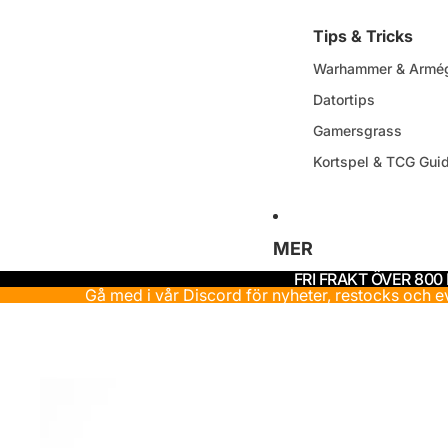
Tips & Tricks
Warhammer & Armég
Datortips
Gamersgrass
Kortspel & TCG Gui
MER
FRI FRAKT ÖVER 800
Gå med i vår Discord för nyheter, restocks och 