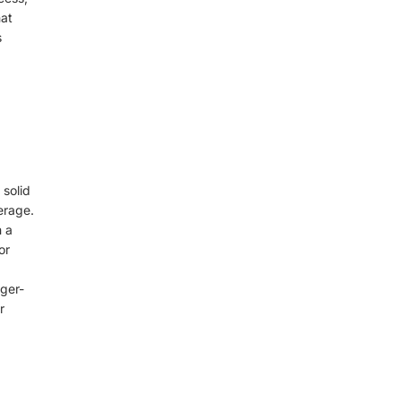
hat
s
 solid
erage.
h a
or
rger-
r