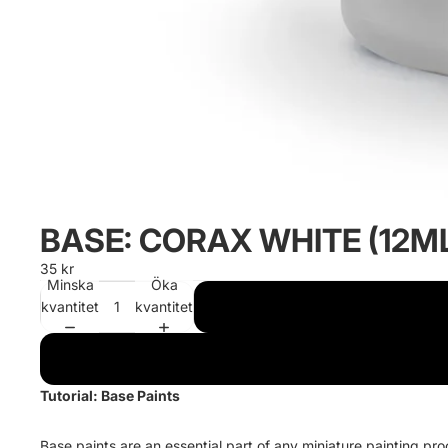
BASE: CORAX WHITE (12M
35 kr
Minska
Öka
kvantitet
kvantitet
Tutorial: Base Paints
Base paints are an essential part of any miniature painting pro