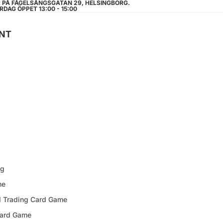
R PÅ FÅGELSÅNGSGATAN 29, HELSINGBORG.
RDAG ÖPPET 13:00 - 15:00
NT
ng
me
d Trading Card Game
Card Game