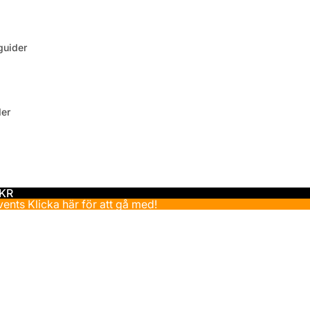
uider
der
 KR
events
Klicka här för att gå med!