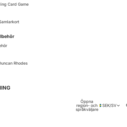
ding Card Game
 Samlarkort
llbehör
ehör
 Duncan Rhodes
NING
Öppna
region- och
SEK
/
SV
språkväljare