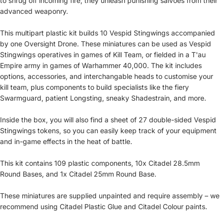
to shrug off incoming fire, they unleash punishing salvoes from their
advanced weaponry.
This multipart plastic kit builds 10 Vespid Stingwings accompanied
by one Oversight Drone. These miniatures can be used as Vespid
Stingwings operatives in games of Kill Team, or fielded in a T'au
Empire army in games of Warhammer 40,000. The kit includes
options, accessories, and interchangable heads to customise your
kill team, plus components to build specialists like the fiery
Swarmguard, patient Longsting, sneaky Shadestrain, and more.
Inside the box, you will also find a sheet of 27 double-sided Vespid
Stingwings tokens, so you can easily keep track of your equipment
and in-game effects in the heat of battle.
This kit contains 109 plastic components, 10x Citadel 28.5mm
Round Bases, and 1x Citadel 25mm Round Base.
Återbetalningspolicy
These miniatures are supplied unpainted and require assembly – we
Integritetspolicy
recommend using Citadel Plastic Glue and Citadel Colour paints.
Användarvillkor