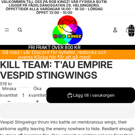
VÄLKOMMEN TILL OSS PÅ RGB KINGZ! VÅR FYSISKA BUTIK
LIGGER PÅ FÅGELSÅNGSGATAN 29, HELSINGBORG.
ÖPPETTIDER ALLA VARDAGAR 14:00 - 18:30 - LÖRDAG
ÖPPET 13:00 - 15:00
Totalt a
artiklar
varukor
0
FRI FRAKT ÖVER 800 KR
Gå med i vår Discord för nyheter, restocks och
events
Klicka här för att gå med!
KILL TEAM: T'AU EMPIRE
VESPID STINGWINGS
519 kr
Minska
Öka
kvantitet
kvantitet
Lägg till i varukorgen
Vespid Stingwings thrum into battle on membranous wings, their
airborne agility leaving the enemy nowhere to hide. Resilient enough