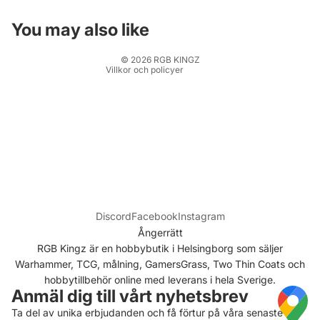
Fraktpolicy
Kontaktinformation
You may also like
Rättsligt meddelande
© 2026
RGB KINGZ
Villkor och policyer
Discord
Facebook
Instagram
Ångerrätt
RGB Kingz är en hobbybutik i Helsingborg som säljer
Warhammer, TCG, målning, GamersGrass, Two Thin Coats och
hobbytillbehör online med leverans i hela Sverige.
Anmäl dig till vårt nyhetsbrev
Ta del av unika erbjudanden och få förtur på våra senaste