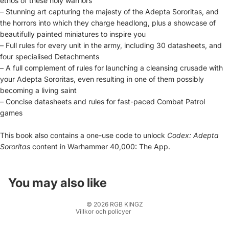
ethos of these holy warriors
– Stunning art capturing the majesty of the Adepta Sororitas, and
the horrors into which they charge headlong, plus a showcase of
beautifully painted miniatures to inspire you
– Full rules for every unit in the army, including 30 datasheets, and
four specialised Detachments
– A full complement of rules for launching a cleansing crusade with
your Adepta Sororitas, even resulting in one of them possibly
becoming a living saint
– Concise datasheets and rules for fast-paced Combat Patrol
games
Återbetalningspolicy
This book also contains a one-use code to unlock
Codex: Adepta
Integritetspolicy
Sororitas
content in Warhammer 40,000: The App.
Användarvillkor
Fraktpolicy
Kontaktinformation
You may also like
Rättsligt meddelande
© 2026
RGB KINGZ
Villkor och policyer