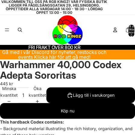
VÄLKOMMEN TILL OSS PÅ RGB KINGZ! VÅR FYSISKA BUTIK
LIGGER PÅ FÅGELSÅNGSGATAN 29, HELSINGBORG.
ÖPPETTIDER ALLA VARDAGAR 14:00 - 18:30 - LÖRDAG
ÖPPET 13:00 - 15:00
Totalt a
artiklar
varukor
0
FRI FRAKT ÖVER 800 KR
Gå med i vår Discord för nyheter, restocks och
events
Klicka här för att gå med!
Warhammer 40,000 Codex
Adepta Sororitas
445 kr
Minska
Öka
kvantitet
kvantitet
Lägg till i varukorgen
Köp nu
This hardback Codex contains:
– Background material illustrating the rich history, organization, and