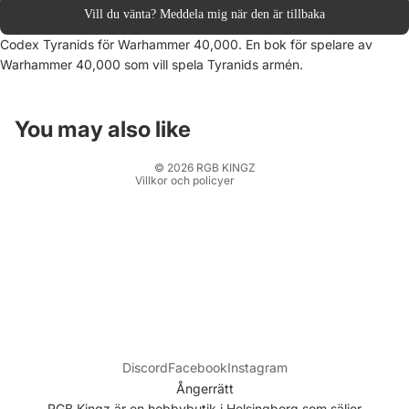
Vill du vänta? Meddela mig när den är tillbaka
Återbetalningspolicy
Codex Tyranids för Warhammer 40,000. En bok för spelare av
Integritetspolicy
Warhammer 40,000 som vill spela Tyranids armén.
Användarvillkor
Fraktpolicy
Kontaktinformation
You may also like
Rättsligt meddelande
© 2026
RGB KINGZ
Villkor och policyer
Discord
Facebook
Instagram
Ångerrätt
RGB Kingz är en hobbybutik i Helsingborg som säljer