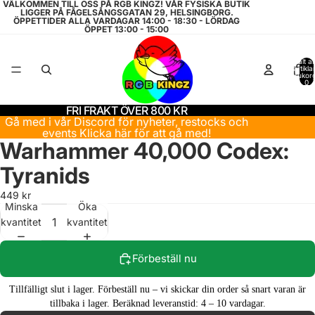
VÄLKOMMEN TILL OSS PÅ RGB KINGZ! VÅR FYSISKA BUTIK
LIGGER PÅ FÅGELSÅNGSGATAN 29, HELSINGBORG.
ÖPPETTIDER ALLA VARDAGAR 14:00 - 18:30 - LÖRDAG
ÖPPET 13:00 - 15:00
Totalt a
artiklar
varukor
0
FRI FRAKT ÖVER 800 KR
Gå med i vår Discord för nyheter, restocks och
events
Klicka här för att gå med!
Warhammer 40,000 Codex:
Tyranids
449 kr
Minska
Öka
kvantitet
kvantitet
Förbeställ nu
Tillfälligt slut i lager. Förbeställ nu – vi skickar din order så snart varan är
tillbaka i lager. Beräknad leveranstid: 4 – 10 vardagar.