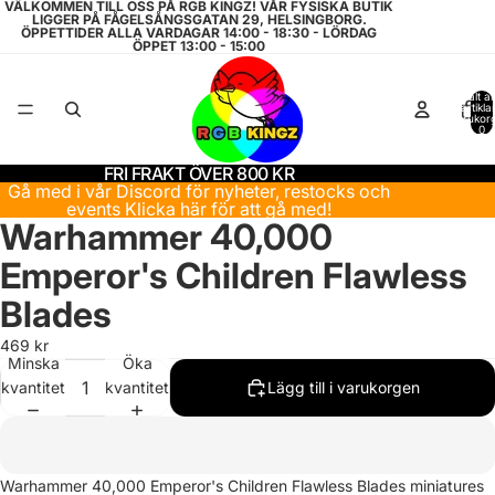
VÄLKOMMEN TILL OSS PÅ RGB KINGZ! VÅR FYSISKA BUTIK
LIGGER PÅ FÅGELSÅNGSGATAN 29, HELSINGBORG.
ÖPPETTIDER ALLA VARDAGAR 14:00 - 18:30 - LÖRDAG
ÖPPET 13:00 - 15:00
Totalt a
artiklar
varukor
0
FRI FRAKT ÖVER 800 KR
Gå med i vår Discord för nyheter, restocks och
events
Klicka här för att gå med!
Warhammer 40,000
Emperor's Children Flawless
Blades
469 kr
Minska
Öka
kvantitet
kvantitet
Lägg till i varukorgen
Återbetalningspolicy
Warhammer 40,000 Emperor's Children Flawless Blades miniatures
Integritetspolicy