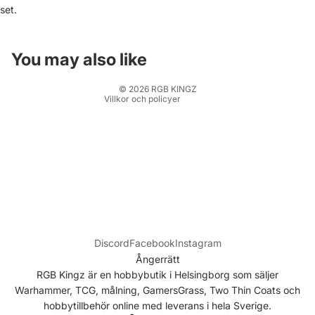
set.
Användarvillkor
Fraktpolicy
Kontaktinformation
You may also like
Rättsligt meddelande
© 2026
RGB KINGZ
Villkor och policyer
Discord
Facebook
Instagram
Ångerrätt
RGB Kingz är en hobbybutik i Helsingborg som säljer
Warhammer, TCG, målning, GamersGrass, Two Thin Coats och
hobbytillbehör online med leverans i hela Sverige.