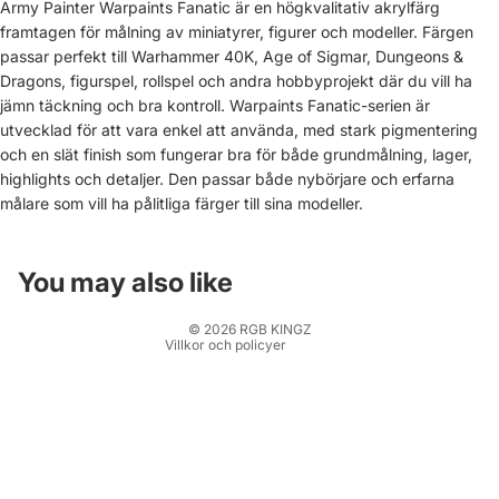
Army Painter Warpaints Fanatic är en högkvalitativ akrylfärg
framtagen för målning av miniatyrer, figurer och modeller. Färgen
passar perfekt till Warhammer 40K, Age of Sigmar, Dungeons &
Dragons, figurspel, rollspel och andra hobbyprojekt där du vill ha
jämn täckning och bra kontroll. Warpaints Fanatic-serien är
utvecklad för att vara enkel att använda, med stark pigmentering
Återbetalningspolicy
och en slät finish som fungerar bra för både grundmålning, lager,
highlights och detaljer. Den passar både nybörjare och erfarna
Integritetspolicy
målare som vill ha pålitliga färger till sina modeller.
Användarvillkor
Fraktpolicy
Kontaktinformation
You may also like
Rättsligt meddelande
© 2026
RGB KINGZ
Villkor och policyer