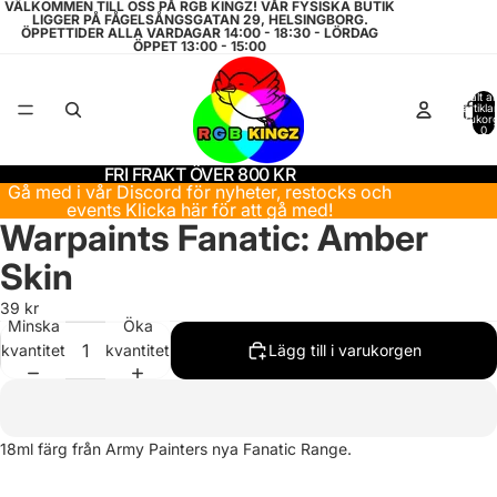
VÄLKOMMEN TILL OSS PÅ RGB KINGZ! VÅR FYSISKA BUTIK
LIGGER PÅ FÅGELSÅNGSGATAN 29, HELSINGBORG.
ÖPPETTIDER ALLA VARDAGAR 14:00 - 18:30 - LÖRDAG
ÖPPET 13:00 - 15:00
Totalt a
artiklar
varukor
0
FRI FRAKT ÖVER 800 KR
Gå med i vår Discord för nyheter, restocks och
events
Klicka här för att gå med!
Warpaints Fanatic: Amber
Skin
39 kr
Minska
Öka
kvantitet
kvantitet
Lägg till i varukorgen
18ml färg från Army Painters nya Fanatic Range.