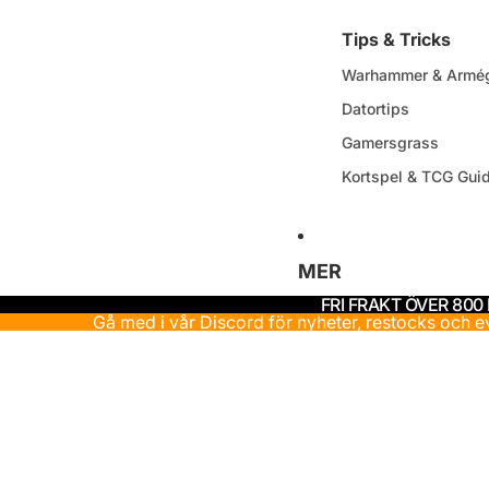
Tips & Tricks
Warhammer & Armég
Datortips
Gamersgrass
Kortspel & TCG Gui
MER
FRI FRAKT ÖVER 800
Gå med i vår Discord för nyheter, restocks och 