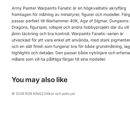
Army Painter Warpaints Fanatic är en högkvalitativ akrylfärg
framtagen för målning av miniatyrer, figurer och modeller. Fär
passar perfekt till Warhammer 40K, Age of Sigmar, Dungeons
Dragons, figurspel, rollspel och andra hobbyprojekt där du vill
jämn täckning och bra kontroll. Warpaints Fanatic-serien är
utvecklad för att vara enkel att använda, med stark pigmente
Återbetalningspolicy
och en slät finish som fungerar bra för både grundmålning, lag
Integritetspolicy
highlights och detaljer. Den passar både nybörjare och erfarna
målare som vill ha pålitliga färger till sina modeller.
Användarvillkor
Fraktpolicy
Kontaktinformation
You may also like
Rättsligt meddelande
© 2026
RGB KINGZ
Villkor och policyer