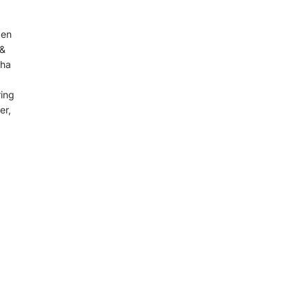
gen
 &
 ha
ring
er,