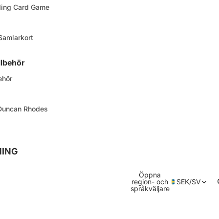
ding Card Game
 Samlarkort
llbehör
ehör
 Duncan Rhodes
NING
Öppna
region- och
SEK
/
SV
språkväljare