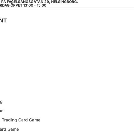
R PÅ FÅGELSÅNGSGATAN 29, HELSINGBORG.
RDAG ÖPPET 13:00 - 15:00
NT
ng
me
d Trading Card Game
Card Game