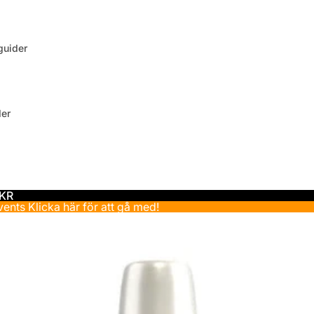
uider
der
 KR
events
Klicka här för att gå med!